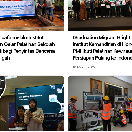
uafa melalui
Institut
Graduation Migrant Brigh
an
Gelar Pelatihan Sekolah
Institut Kemandirian
di Hon
i bagi Penyintas Bencana
PMI Ikuti Pelatihan Kewira
engah
Persiapan Pulang ke Indone
10 Maret 2026