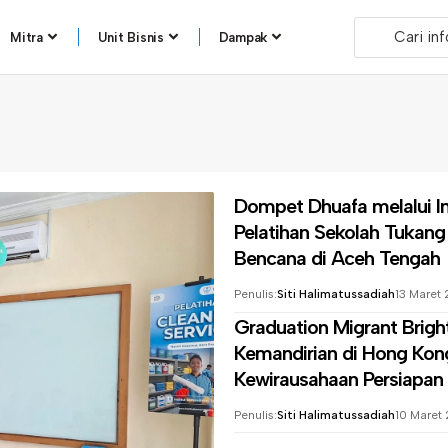
Mitra
Unit Bisnis
Dampak
Dompet Dhuafa melalui
I
Pelatihan Sekolah Tukang 
Bencana di Aceh Tengah
Penulis:
Siti Halimatussadiah
13 Maret
Graduation Migrant Bri
Kemandirian
di Hong Kong:
Kewirausahaan Persiapan 
Penulis:
Siti Halimatussadiah
10 Maret