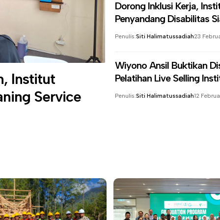
Dorong Inklusi Kerja,
Inst
Penyandang Disabilitas Si
Penulis:
Siti Halimatussadiah
23 Febru
Wiyono Ansil Buktikan Di
n,
Institut
Pelatihan Live Selling
Inst
aning Service
Penulis:
Siti Halimatussadiah
12 Februa