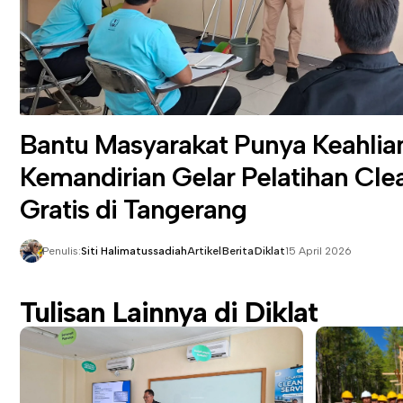
Bantu Masyarakat Punya Keahlia
Kemandirian
Gelar Pelatihan Cle
Gratis di Tangerang
Penulis:
Siti Halimatussadiah
Artikel
Berita
Diklat
15 April 2026
Tulisan Lainnya di Diklat