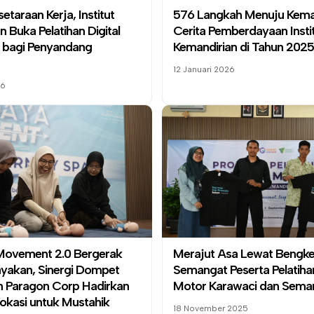
etaraan Kerja,
Institut
576 Langkah Menuju Keman
an
Buka Pelatihan Digital
Cerita Pemberdayaan
Insti
ng bagi Penyandang
Kemandirian
di Tahun 2025
12 Januari 2026
26
Movement 2.0 Bergerak
Merajut Asa Lewat Bengkel
akan, Sinergi Dompet
Semangat Peserta Pelatiha
n Paragon Corp Hadirkan
Motor Karawaci dan Sema
Vokasi untuk Mustahik
18 November 2025