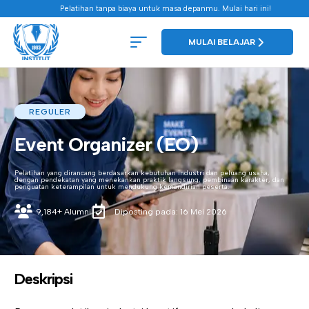
Pelatihan tanpa biaya untuk masa depanmu. Mulai hari ini!
MULAI BELAJAR
REGULER
Event Organizer (EO)
Pelatihan yang dirancang berdasarkan kebutuhan industri dan peluang usaha,
dengan pendekatan yang menekankan praktik langsung, pembinaan karakter, dan
penguatan keterampilan untuk mendukung kemandirian peserta.
9,184+ Alumni
Diposting pada: 16 Mei 2026
Deskripsi