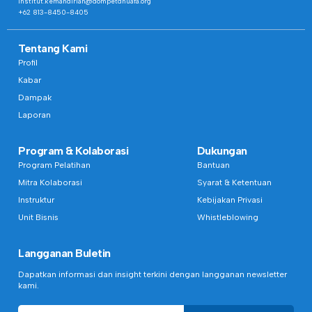
institut.kemandirian@dompetdhuafa.org
+62 813-8450-8405
Tentang Kami
Profil
Kabar
Dampak
Laporan
Program & Kolaborasi
Dukungan
Program Pelatihan
Bantuan
Mitra Kolaborasi
Syarat & Ketentuan
Instruktur
Kebijakan Privasi
Unit Bisnis
Whistleblowing
Langganan Buletin
Dapatkan informasi dan insight terkini dengan langganan newsletter
kami.