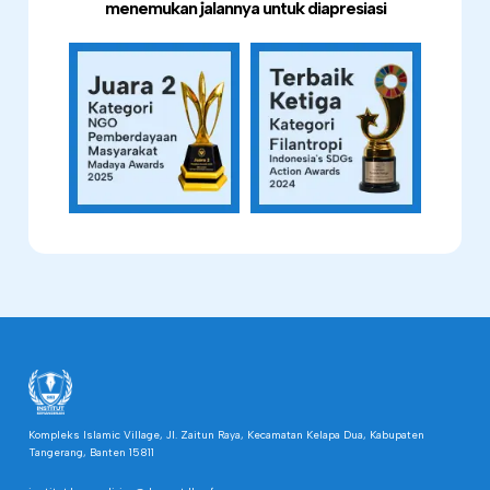
menemukan jalannya untuk diapresiasi
Kompleks Islamic Village, Jl. Zaitun Raya, Kecamatan Kelapa Dua, Kabupaten
Tangerang, Banten 15811