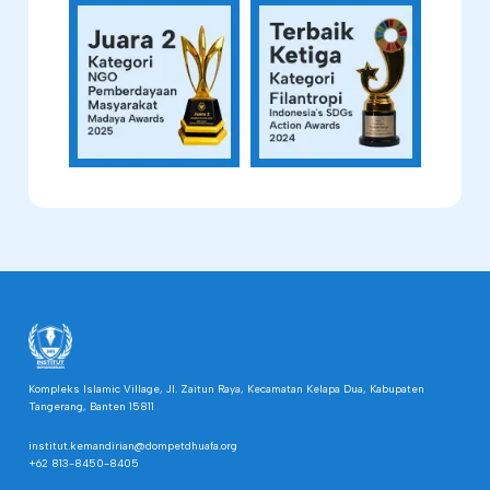
Kompleks Islamic Village, Jl. Zaitun Raya, Kecamatan Kelapa Dua, Kabupaten
Tangerang, Banten 15811
institut.kemandirian@dompetdhuafa.org
+62 813-8450-8405