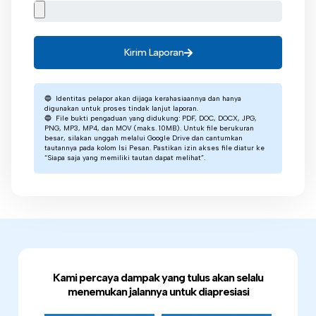
Kirim Laporan
🔵 Identitas pelapor akan dijaga kerahasiaannya dan hanya
digunakan untuk proses tindak lanjut laporan.
🔵 File bukti pengaduan yang didukung: PDF, DOC, DOCX, JPG,
PNG, MP3, MP4, dan MOV (maks. 10MB). Untuk file berukuran
besar, silakan unggah melalui Google Drive dan cantumkan
tautannya pada kolom Isi Pesan. Pastikan izin akses file diatur ke
“Siapa saja yang memiliki tautan dapat melihat”.
Kami percaya dampak yang tulus akan selalu
menemukan jalannya untuk diapresiasi