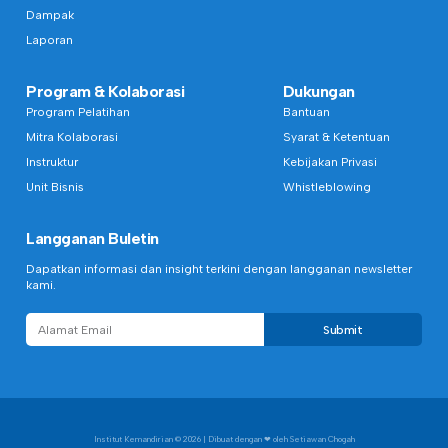
Dampak
Laporan
Program & Kolaborasi
Dukungan
Program Pelatihan
Bantuan
Mitra Kolaborasi
Syarat & Ketentuan
Instruktur
Kebijakan Privasi
Unit Bisnis
Whistleblowing
Langganan Buletin
Dapatkan informasi dan insight terkini dengan langganan newsletter
kami.
Submit
Institut Kemandirian
© 2026 | Dibuat dengan ❤︎ oleh Setiawan Chogah