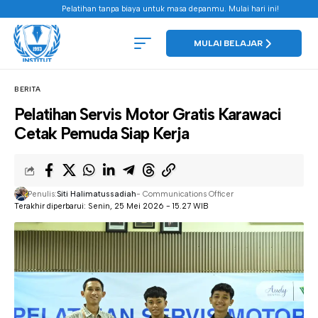
Pelatihan tanpa biaya untuk masa depanmu. Mulai hari ini!
MULAI BELAJAR
BERITA
Pelatihan Servis Motor Gratis Karawaci
Cetak Pemuda Siap Kerja
Penulis:
Siti Halimatussadiah
- Communications Officer
Terakhir diperbarui: Senin, 25 Mei 2026 - 15.27 WIB