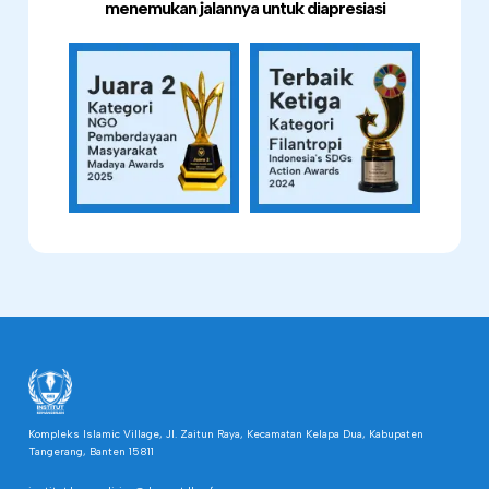
menemukan jalannya untuk diapresiasi
Kompleks Islamic Village, Jl. Zaitun Raya, Kecamatan Kelapa Dua, Kabupaten
Tangerang, Banten 15811