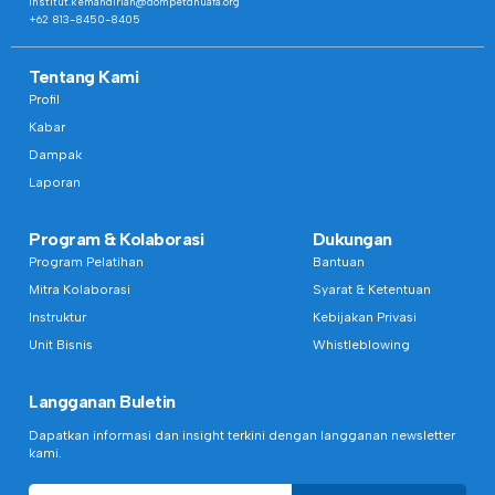
institut.kemandirian@dompetdhuafa.org
+62 813-8450-8405
Tentang Kami
Profil
Kabar
Dampak
Laporan
Program & Kolaborasi
Dukungan
Program Pelatihan
Bantuan
Mitra Kolaborasi
Syarat & Ketentuan
Instruktur
Kebijakan Privasi
Unit Bisnis
Whistleblowing
Langganan Buletin
Dapatkan informasi dan insight terkini dengan langganan newsletter
kami.