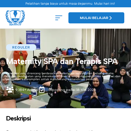
Pelatihan tanpa biaya untuk masa depanmu. Mulai hari ini!
MULAI BELAJAR
REGULER
Maternity SPA dan Terapis SPA
Pelatihan yang dirancang berdasarkan kebutuhan industri dan peluang usaha,
dengan pendekatan yang menekankan praktik langsung, pembinaan karakter, dan
penguatan keterampilan untuk mendukung kemandirian peserta.
9,184+ Alumni
Diposting pada: 16 Mei 2026
Deskripsi