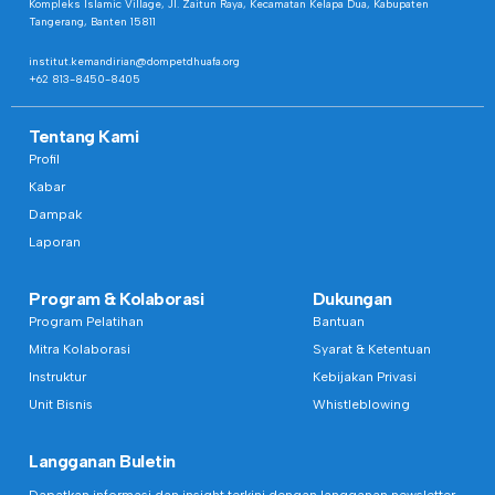
Kompleks Islamic Village, Jl. Zaitun Raya, Kecamatan Kelapa Dua, Kabupaten
Tangerang, Banten 15811
institut.kemandirian@dompetdhuafa.org
+62 813-8450-8405
Tentang Kami
Profil
Kabar
Dampak
Laporan
Program & Kolaborasi
Dukungan
Program Pelatihan
Bantuan
Mitra Kolaborasi
Syarat & Ketentuan
Instruktur
Kebijakan Privasi
Unit Bisnis
Whistleblowing
Langganan Buletin
Dapatkan informasi dan insight terkini dengan langganan newsletter