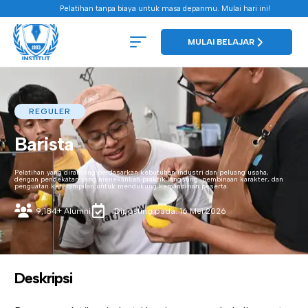
Pelatihan tanpa biaya untuk masa depanmu. Mulai hari ini!
MULAI BELAJAR
REGULER
Barista
Pelatihan yang dirancang berdasarkan kebutuhan industri dan peluang usaha,
dengan pendekatan yang menekankan praktik langsung, pembinaan karakter, dan
penguatan keterampilan untuk mendukung kemandirian peserta.
9,184+ Alumni
Diposting pada: 16 Mei 2026
Deskripsi