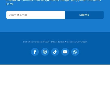
kami.
Submit
Institut Kemandirian
© 2026 | Dibuat dengan ❤︎ oleh Setiawan Chogah