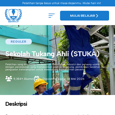
Pelatihan tanpa biaya untuk masa depanmu. Mulai hari ini!
MULAI BELAJAR
REGULER
Sekolah Tukang Ahli (STUKA)
Pelatihan yang dirancang berdasarkan kebutuhan industri dan peluang usaha,
dengan pendekatan yang menekankan praktik langsung, pembinaan karakter, dan
penguatan keterampilan untuk mendukung kemandirian peserta.
9,184+ Alumni
Diposting pada: 16 Mei 2026
Deskripsi