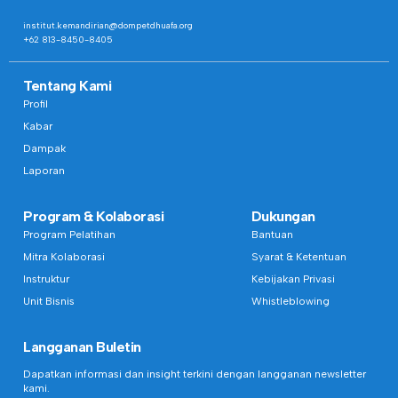
institut.kemandirian@dompetdhuafa.org
+62 813-8450-8405
Tentang Kami
Profil
Kabar
Dampak
Laporan
Program & Kolaborasi
Dukungan
Program Pelatihan
Bantuan
Mitra Kolaborasi
Syarat & Ketentuan
Instruktur
Kebijakan Privasi
Unit Bisnis
Whistleblowing
Langganan Buletin
Dapatkan informasi dan insight terkini dengan langganan newsletter
kami.