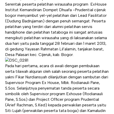
Serentak peserta pelatihan wirausaha program ExHouse
Institut Kemandirian Dompet Dhuafa -Prudential cijeruk
bogor menyambut yel-yel pelatihan dari Lead Fasilitator
(Dudung Badrujaman) dengan penuh semangat. Peserta
pelatihan yang terdiri dari alumni pelatihan servis
handphone dan pelatihan tataboga ini sangat antusias
mengikuti pelatihan wirausaha yang di laksanakan selama
dua hari yaitu pada tanggal 28 februari dan 1 maret 2013,
di gedung Yayasan Rahmatan Lil’alamin, tanjakan barat,
Desa Palasari kec. Cijeruk, kab. Bogor.
Pada hari pertama, acara di awali dengan pembukaan
serta tilawah alquran oleh salah seorang peserta pelatihan
yakni Fikar Nurdiansyah dilanjutkan dengan sambutan dari
Supervisor Program Ex House, Mbk. Rodianauli Pane,
S.Sos. Selanjutnya penyematan tanda peserta secara
simbolik oleh Supervisor program Exhouse (Rodianauli
Pane, S.Sos) dan Project Officer program Prudential
(Arief Rachman, S.Ked) kepada perwakilan peserta yaitu
Siti Lujah (perwakilan peserta tata boga) dan Kamaludin