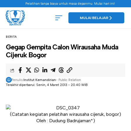
Pelatihan tanpa biaya untuk masa depanmu. Mulai hari ini!
MULAI BELAJAR
BERITA
Gegap Gempita Calon Wirausaha Muda
Cijeruk Bogor
Penulis:
Institut Kemandirian
- Public Relation
Terakhir diperbarui: Senin, 4 Maret 2013 - 20.40 WIB
(Catatan kegiatan pelatihan wirausaha cijeruk, bogor)
Oleh : Dudung Badrujaman*)