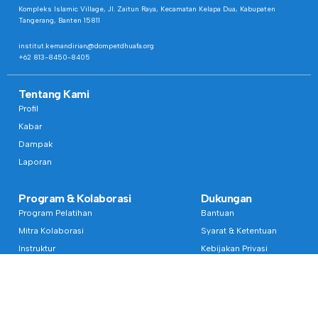
Kompleks Islamic Village, Jl. Zaitun Raya, Kecamatan Kelapa Dua, Kabupaten
Tangerang, Banten 15811
institut.kemandirian@dompetdhuafa.org
+62 813-8450-8405
Tentang Kami
Profil
Kabar
Dampak
Laporan
Program & Kolaborasi
Dukungan
Program Pelatihan
Bantuan
Mitra Kolaborasi
Syarat & Ketentuan
Instruktur
Kebijakan Privasi
Unit Bisnis
Whistleblowing
Langganan Buletin