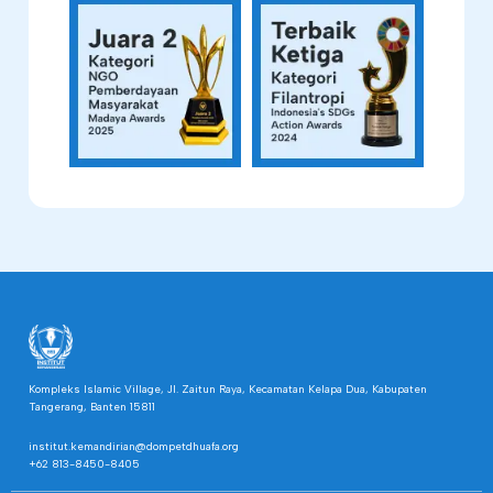
Kompleks Islamic Village, Jl. Zaitun Raya, Kecamatan Kelapa Dua, Kabupaten
Tangerang, Banten 15811
institut.kemandirian@dompetdhuafa.org
+62 813-8450-8405