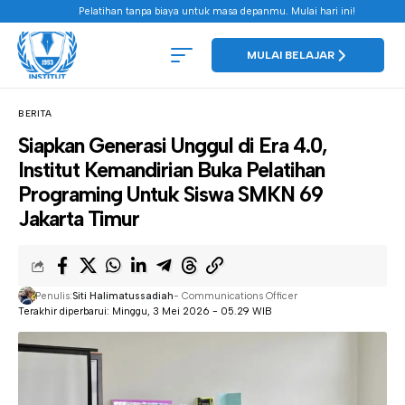
Pelatihan tanpa biaya untuk masa depanmu. Mulai hari ini!
MULAI BELAJAR
BERITA
Siapkan Generasi Unggul di Era 4.0,
Institut Kemandirian Buka Pelatihan
Programing Untuk Siswa SMKN 69
Jakarta Timur
Penulis:
Siti Halimatussadiah
- Communications Officer
Terakhir diperbarui: Minggu, 3 Mei 2026 - 05.29 WIB