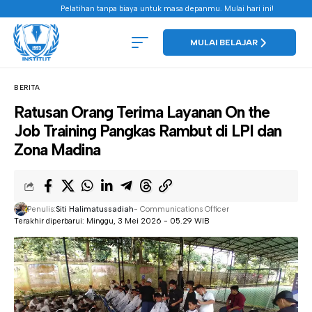
Pelatihan tanpa biaya untuk masa depanmu. Mulai hari ini!
MULAI BELAJAR
BERITA
Ratusan Orang Terima Layanan On the
Job Training Pangkas Rambut di LPI dan
Zona Madina
Penulis:
Siti Halimatussadiah
- Communications Officer
Terakhir diperbarui: Minggu, 3 Mei 2026 - 05.29 WIB