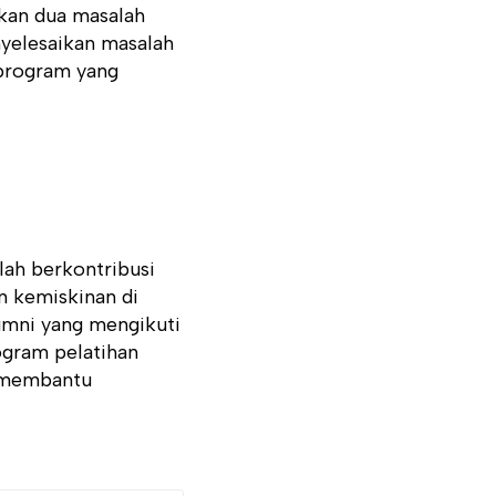
kan dua masalah
nyelesaikan masalah
 program yang
lah berkontribusi
 kemiskinan di
umni yang mengikuti
ogram pelatihan
t membantu