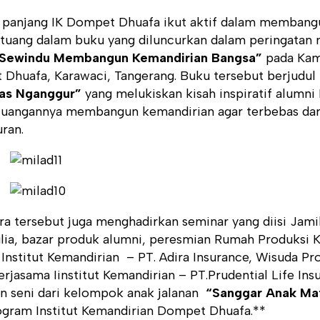
n panjang IK Dompet Dhuafa ikut aktif dalam memban
rtuang dalam buku yang diluncurkan dalam peringatan 
Sewindu Membangun Kemandirian Bangsa”
pada Kami
 Dhuafa, Karawaci, Tangerang.
Buku tersebut berjudul
as Nganggur”
yang melukiskan kisah inspiratif alumn
juangannya membangun kemandirian agar terbebas dari
ran.
a tersebut juga menghadirkan seminar yang diisi Jami
lia, bazar produk alumni, peresmian Rumah Produksi K
 Institut Kemandirian – PT. Adira Insurance, Wisuda 
rjasama Iinstitut Kemandirian – PT.Prudential Life In
n seni dari kelompok anak jalanan
“Sanggar Anak Ma
ogram Institut Kemandirian Dompet Dhuafa.**