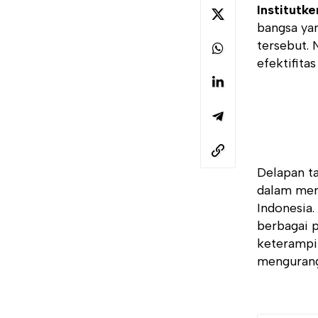
Institutk
bangsa yan
tersebut.
efektifita
Delapan ta
dalam mem
Indonesia
berbagai 
keterampi
mengurang