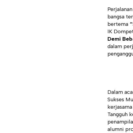
Perjalana
bangsa te
bertema
“
IK Dompet
Demi Beb
dalam per
penganggu
Dalam acar
Sukses Mu
kerjasama
Tangguh ke
penampila
alumni pr