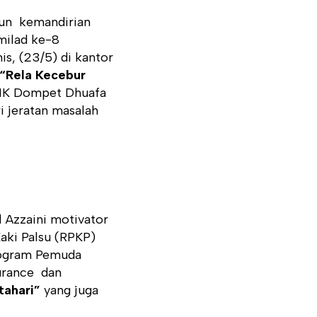
gun kemandirian
milad ke-8
s, (23/5) di kantor
“Rela Kecebur
i IK Dompet Dhuafa
 jeratan masalah
l Azzaini motivator
aki Palsu (RPKP)
Program Pemuda
surance dan
tahari”
yang juga