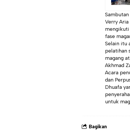
Sambutan 
Verry Aria
mengikuti 
fase magan
Selain itu
pelatihan 
magang at
Akhmad Za
Acara pen
dan Perpu
Dhuafa yan
penyerahan
untuk mag
Bagikan