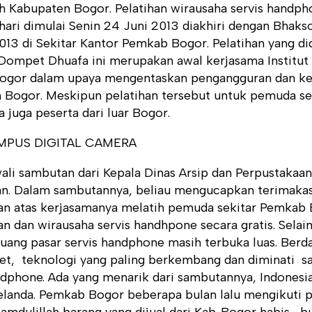
h Kabupaten Bogor. Pelatihan wirausaha servis handph
hari dimulai Senin 24 Juni 2013 diakhiri dengan Bhakso
2013 di Sekitar Kantor Pemkab Bogor. Pelatihan yang di
Dompet Dhuafa ini merupakan awal kerjasama Institut
ogor dalam upaya mengentaskan pengangguran dan ke
 Bogor. Meskipun pelatihan tersebut untuk pemuda sek
a juga peserta dari luar Bogor.
ali sambutan dari Kepala Dinas Arsip dan Perpustakaa
an. Dalam sambutannya, beliau mengucapkan terimakasi
an atas kerjasamanya melatih pemuda sekitar Pemkab 
n dan wirausaha servis handhpone secara gratis. Selain
luang pasar servis handphone masih terbuka luas. Berd
net, teknologi yang paling berkembang dan diminati saa
ndphone. Ada yang menarik dari sambutannya, Indonesi
Belanda. Pemkab Bogor beberapa bulan lalu mengikuti
hamdulillah barang yang dijual dari Kab. Bogor habis , b