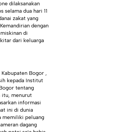
one dilaksanakan
s selama dua hari 11
danai zakat yang
 Kemandirian dengan
miskinan di
itar dari keluarga
n Kabupaten Bogor ,
h kepada Institut
Bogor tentang
 itu, menurut
asarkan informasi
t ini di dunia
a memiliki peluang
 pameran dagang
uah petei saja habis