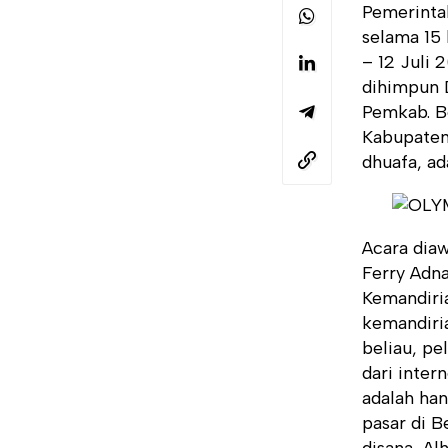
Pemerinta
selama 15 
– 12 Juli 
dihimpun 
Pemkab. B
Kabupaten
dhuafa, ad
Acara diaw
Ferry Adn
Kemandiri
kemandiria
beliau, pe
dari inter
adalah ha
pasar di 
disana, Al