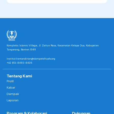
Kompleks Islamic Village, Jl. Zaitun Raya, Kecamatan Kelapa Dua, Kabupaten
Tangerang, Banten 15811
institut.kemandirian@dompetdhuafa.org
+62 813-8450-8405
Tentang Kami
Profil
Kabar
Dampak
Laporan
Program & Kolaborasi
Dukungan