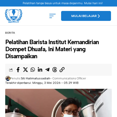
Pelatihan tanpa biaya untuk masa depanmu. Mulai hari ini!
MULAI BELAJAR
BERITA
Pelatihan Barista Institut Kemandirian
Dompet Dhuafa, Ini Materi yang
Disampaikan
Penulis:
Siti Halimatussadiah
- Communications Officer
Terakhir diperbarui: Minggu, 3 Mei 2026 - 05.29 WIB