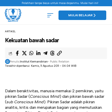
Pelatihan tanpa biaya untuk masa depanmu. Mulai hari ini!
MULAI BELAJAR
ARTIKEL
Kekuatan bawah sadar
Penulis:
Institut Kemandirian
- Public Relation
Terakhir diperbarui: Kamis, 11 Agustus 2011 - 04.04 WIB
Dalam beraktivitas, manusia memakai 2 pemikiran, yaitu
pikiran Sadar (
Conscious Mind
) dan pikiran bawah sadar
(
sub Conscious Mind
). Pikiran Sadar adalah pikiran
analitis, kritis dan merupakan bagian yang memutuskan.