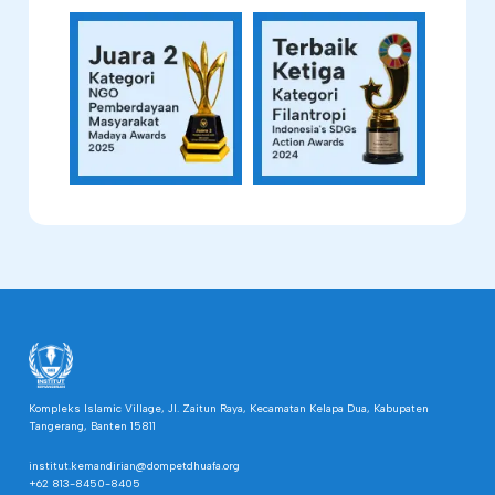
Kompleks Islamic Village, Jl. Zaitun Raya, Kecamatan Kelapa Dua, Kabupaten
Tangerang, Banten 15811
institut.kemandirian@dompetdhuafa.org
+62 813-8450-8405