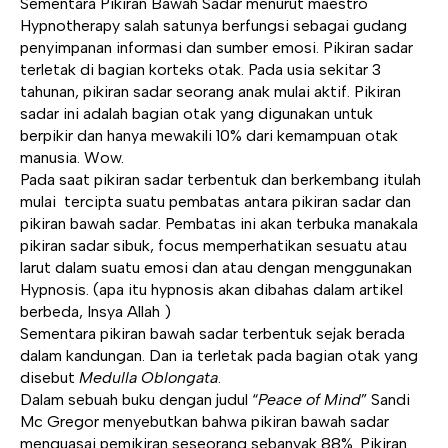
Sementara Pikiran Bawah Sadar menurut maestro
Hypnotherapy salah satunya berfungsi sebagai gudang
penyimpanan informasi dan sumber emosi. Pikiran sadar
terletak di bagian korteks otak. Pada usia sekitar 3
tahunan, pikiran sadar seorang anak mulai aktif. Pikiran
sadar ini adalah bagian otak yang digunakan untuk
berpikir dan hanya mewakili 10% dari kemampuan otak
manusia. Wow.
Pada saat pikiran sadar terbentuk dan berkembang itulah
mulai tercipta suatu pembatas antara pikiran sadar dan
pikiran bawah sadar. Pembatas ini akan terbuka manakala
pikiran sadar sibuk, focus memperhatikan sesuatu atau
larut dalam suatu emosi dan atau dengan menggunakan
Hypnosis. (apa itu hypnosis akan dibahas dalam artikel
berbeda, Insya Allah )
Sementara pikiran bawah sadar terbentuk sejak berada
dalam kandungan. Dan ia terletak pada bagian otak yang
disebut
Medulla Oblongata
.
Dalam sebuah buku dengan judul “
Peace of Mind
” Sandi
Mc Gregor menyebutkan bahwa pikiran bawah sadar
menguasai pemikiran seseorang sebanyak 88%. Pikiran