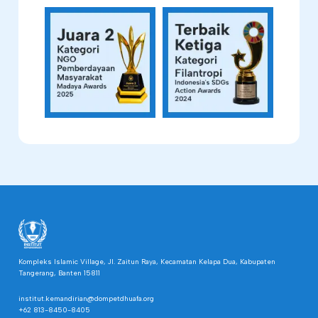
Kompleks Islamic Village, Jl. Zaitun Raya, Kecamatan Kelapa Dua, Kabupaten
Tangerang, Banten 15811
institut.kemandirian@dompetdhuafa.org
+62 813-8450-8405