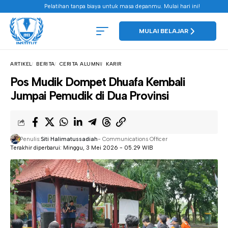
Pelatihan tanpa biaya untuk masa depanmu. Mulai hari ini!
MULAI BELAJAR
ARTIKEL
BERITA
CERITA ALUMNI
KARIR
Pos Mudik Dompet Dhuafa Kembali
Jumpai Pemudik di Dua Provinsi
Penulis:
Siti Halimatussadiah
- Communications Officer
Terakhir diperbarui: Minggu, 3 Mei 2026 - 05.29 WIB