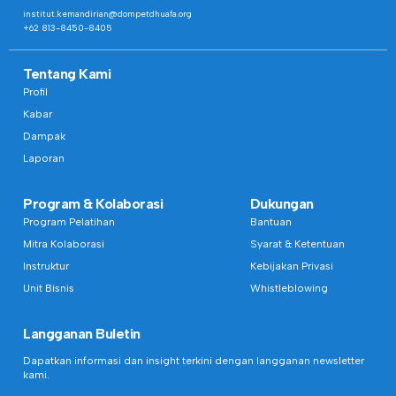
institut.kemandirian@dompetdhuafa.org
+62 813-8450-8405
Tentang Kami
Profil
Kabar
Dampak
Laporan
Program & Kolaborasi
Dukungan
Program Pelatihan
Bantuan
Mitra Kolaborasi
Syarat & Ketentuan
Instruktur
Kebijakan Privasi
Unit Bisnis
Whistleblowing
Langganan Buletin
Dapatkan informasi dan insight terkini dengan langganan newsletter
kami.