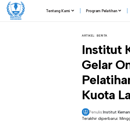
Tentang Kami
Program Pelatihan
ARTIKEL
BERITA
Institu
Gelar On
Pelatiha
Kuota L
Penulis:
Institut Keman
Terakhir diperbarui: Ming