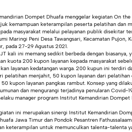
Kemandirian Dompet Dhuafa menggelar kegiatan On the 
njuk kemampuan keterampilan peserta pelatihan dan 
pada masyarakat melalui pelayanan publik disekitar te
umi Maringi Peni Desa Tawangsari, Kecamatan Pujon, 
r, pada 27-29 Agustus 2021.
T kali ini memang sedikit berbeda dengan biasanya, ya
n kuota 200 kupon layanan kepada masyarakat sebel
an layanan kedatangan warga. 200 kupun ini terdiri d
ri pelatihan menjahit, 50 kupon layanan dari pelatiha
 50 kupon layanan pangkas rambut. Konsep yang dilaku
erumunan dan mengurangi terjadinya penularan Covid-1
selaku manager program Institut Kemandirian Dompet 
giatan ini merupakan sinergi Institut Kemandirian Do
uafa Jawa Timur dan Pondok Pesantren Fathussalaam
an keterampilan untuk memunculkan talenta-talenta ya