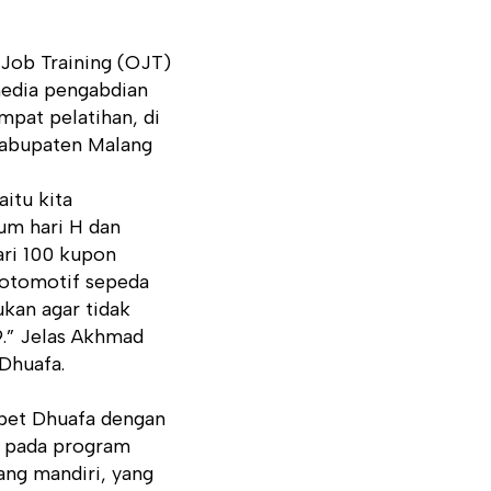
Job Training (OJT)
media pengabdian
mpat pelatihan, di
Kabupaten Malang
itu kita
um hari H dan
ari 100 kupon
n otomotif sepeda
kan agar tidak
9.” Jelas Akhmad
Dhuafa.
mpet Dhuafa dengan
 pada program
ng mandiri, yang