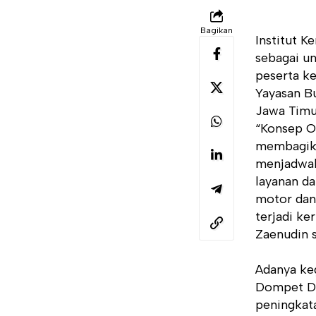
Bagikan
Institut 
sebagai u
peserta ke
Yayasan B
Jawa Timu
“Konsep OJ
membagika
menjadwalk
layanan da
motor dan
terjadi k
Zaenudin 
Adanya ke
Dompet Dh
peningkat