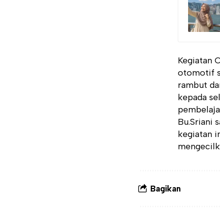
Kegiatan O
otomotif s
rambut dan
kepada sel
pembelajar
Bu.Sriani
kegiatan i
mengecilka
Bagikan