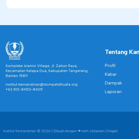
Tentang Ka
Profil
Kompleks Islamic Village, Jl. Zaitun Raya,
Kecamatan Kelapa Dua, Kabupaten Tangerang,
Kabar
Banten 15811
Dampak
institut.kemandirian@dompetdhuafa.org
+62 813-8450-8405
Laporan
Institut Kemandirian
© 2026 | Dibuat dengan ❤︎ oleh Setiawan Chogah