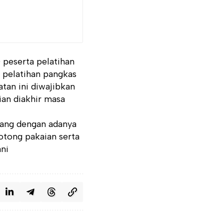
0 peserta pelatihan
a pelatihan pangkas
tan ini diwajibkan
ian diakhir masa
nang dengan adanya
otong pakaian serta
ani