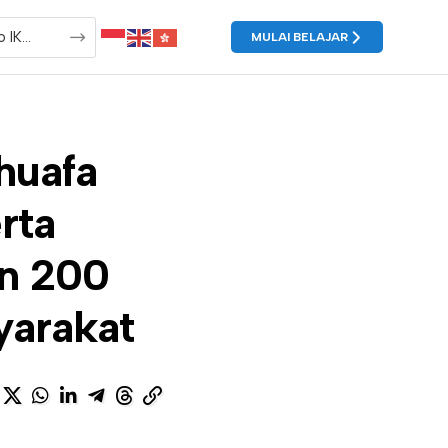
MULAI BELAJAR
huafa
rta
an 200
yarakat