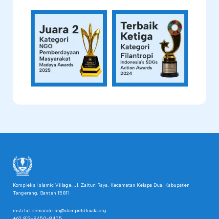
Kompleks Islamic Village, Jl. Zaitun Raya, Kecamatan Kelapa Dua, Kabupaten
Tangerang, Banten 15811
institut.kemandirian@dompetdhuafa.org
+62 813-8450-8405