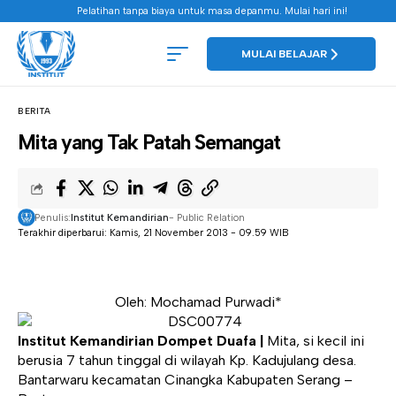
Pelatihan tanpa biaya untuk masa depanmu. Mulai hari ini!
MULAI BELAJAR
BERITA
Mita yang Tak Patah Semangat
Penulis:
Institut Kemandirian
- Public Relation
Terakhir diperbarui: Kamis, 21 November 2013 - 09.59 WIB
Oleh: Mochamad Purwadi*
Institut Kemandirian Dompet Duafa |
Mita, si kecil ini
berusia 7 tahun tinggal di wilayah Kp. Kadujulang desa.
Bantarwaru kecamatan Cinangka Kabupaten Serang –