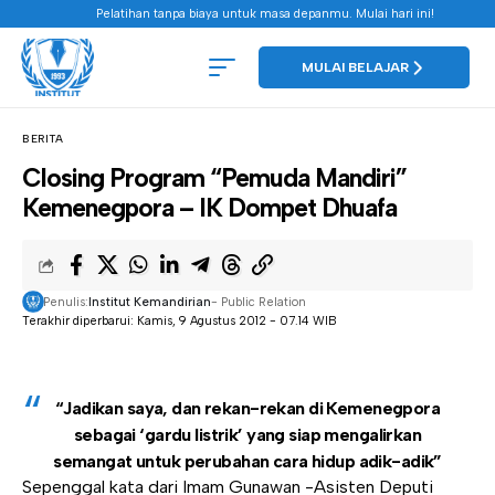
Pelatihan tanpa biaya untuk masa depanmu. Mulai hari ini!
MULAI BELAJAR
BERITA
Closing Program “Pemuda Mandiri”
Kemenegpora – IK Dompet Dhuafa
Penulis:
Institut Kemandirian
- Public Relation
Terakhir diperbarui: Kamis, 9 Agustus 2012 - 07.14 WIB
“Jadikan saya, dan rekan-rekan di Kemenegpora
sebagai ‘gardu listrik’ yang siap mengalirkan
semangat untuk perubahan cara hidup adik-adik”
Sepenggal kata dari Imam Gunawan -Asisten Deputi