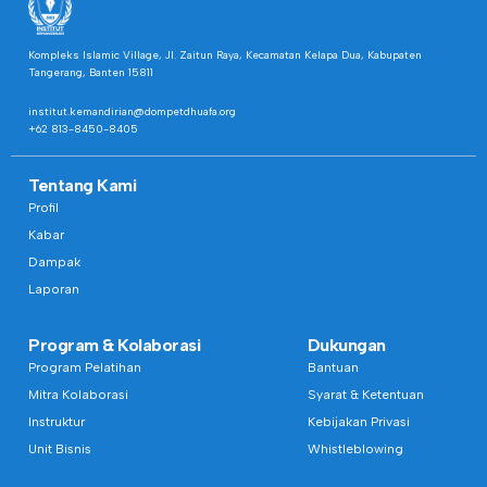
Kompleks Islamic Village, Jl. Zaitun Raya, Kecamatan Kelapa Dua, Kabupaten
Tangerang, Banten 15811
institut.kemandirian@dompetdhuafa.org
+62 813-8450-8405
Tentang Kami
Profil
Kabar
Dampak
Laporan
Program & Kolaborasi
Dukungan
Program Pelatihan
Bantuan
Mitra Kolaborasi
Syarat & Ketentuan
Instruktur
Kebijakan Privasi
Unit Bisnis
Whistleblowing