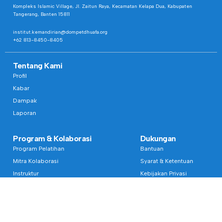
Kompleks Islamic Village, Jl. Zaitun Raya, Kecamatan Kelapa Dua, Kabupaten
Tangerang, Banten 15811
institut.kemandirian@dompetdhuafa.org
+62 813-8450-8405
Tentang Kami
Profil
Kabar
Dampak
Laporan
Program & Kolaborasi
Dukungan
Program Pelatihan
Bantuan
Mitra Kolaborasi
Syarat & Ketentuan
Instruktur
Kebijakan Privasi
Unit Bisnis
Whistleblowing
Langganan Buletin